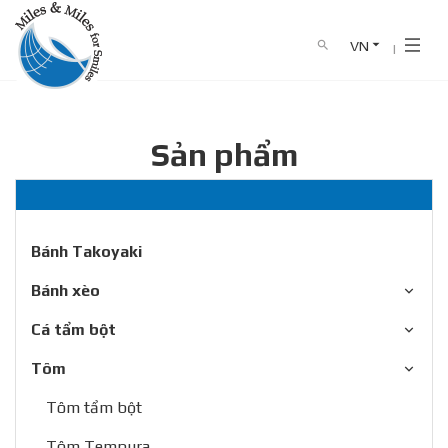
VN
search
Trang chủ
Sản phẩm
Tôm
TRANG CHỦ
VỀ CHÚNG TÔI
Sản phẩm
SẢN PHẨM
CATALOG
Bánh Takoyaki
Bánh xèo
TIN TỨC
Cá tẩm bột
LIÊN HỆ
Tôm
0911 341 682
Hotline :
Tôm tẩm bột
Tôm Tempura