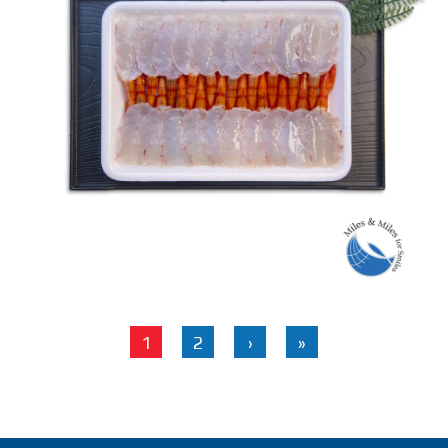
TÔM SÚ TÁI
1
2
›
»