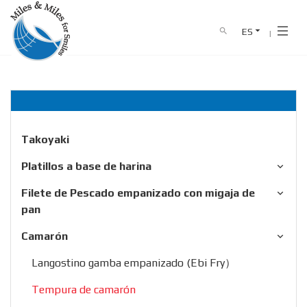
ES
search
Home
producto
Camarón
Tempura de camarón
HOME
NOSOTROS
PRODUCTO
Takoyaki
CATÁLOGO
Platillos a base de harina
Filete de Pescado empanizado con migaja de
NEWS
pan
Camarón
CONTACTO
Langostino gamba empanizado (Ebi Fry）
0911 341 682
Línea directa :
Tempura de camarón