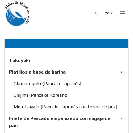
ES
search
Home
producto
Platillos a base de harina
HOME
NOSOTROS
PRODUCTO
Takoyaki
CATÁLOGO
Platillos a base de harina
Okonomiyaki (Pancake Japonés)
NEWS
Chijimi (Pancake Koreano
CONTACTO
Mini Taiyaki (Pancake Japonés con forma de pez)
0911 341 682
Línea directa :
Filete de Pescado empanizado con migaja de
pan