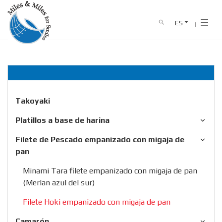
ES
search
Home
producto
Filete de Pescado empanizado con migaja de p
HOME
NOSOTROS
PRODUCTO
Takoyaki
CATÁLOGO
Platillos a base de harina
Filete de Pescado empanizado con migaja de
NEWS
pan
Minami Tara filete empanizado con migaja de pan
CONTACTO
(Merlan azul del sur)
0911 341 682
Línea directa :
Filete Hoki empanizado con migaja de pan
Camarón